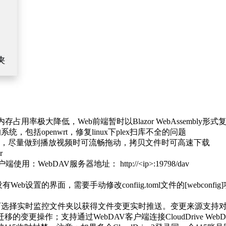
内存占用率极大降低，Web前端暂时以Blazor WebAssembly形式复用Cl
l的系统，包括openwrt，修复linux下plex扫库不全的问题
速度，尽量做到播放视频时可流畅拖动，拷贝文件时可高速下载
r
用：WebDAV服务器地址： http://<ip>:19798/dav
eb设置的界面，需要手动修改confiig.toml文件的[webconfig]项目
mby/plex可选择实时监控文件夹以获得文件变更实时推送。变更
操作；支持通过WebDAV客户端连接CloudDrive WebDAV