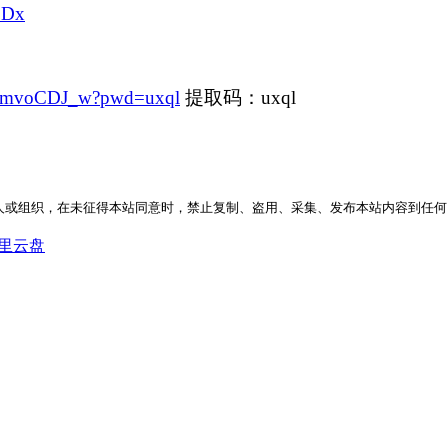
PDx
PiXmvoCDJ_w?pwd=uxql
提取码：uxql
人或组织，在未征得本站同意时，禁止复制、盗用、采集、发布本站内容到任何
里云盘