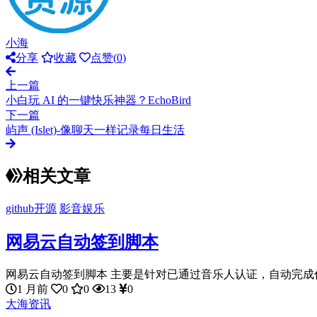
小海
分享
收藏
点赞(
0
)
上一篇
小白玩 AI 的一键快乐神器？EchoBird
下一篇
屿声 (Islet)-像聊天一样记录每日生活
相关文章
github开源
影音娱乐
网易云自动签到脚本
网易云自动签到脚本 主要是针对已通过音乐人认证，自动完成任
1 月前
0
0
13
0
大海资讯