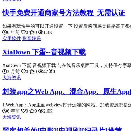
快手免费开通商家号方法教程_无需认证
如果有玩快手的可以开通设置一下 设置后瞬间感觉逼格高了很多 
6 年前
0
0
1.3K
实用软件
影音娱乐
XiaDown 下蛋--音视频下载
XiaDown 下蛋 音视频下载 与在线音乐桌面工具，支持保存字幕
3 月前
0
0
47
0
大海资讯
封装app之Web App、混合App、原生Ap
1.Web App：App里面webview打开远端的网站。加载资源都是远
6 年前
0
0
2.6K
大海资讯